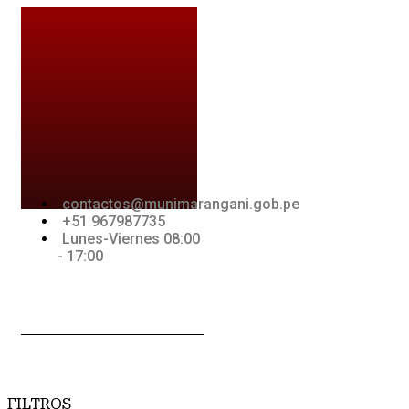
Ir
al
contenido
IA
CONTACTOS
contactos@munimarangani.gob.pe
+51 967987735
Lunes-Viernes 08:00
- 17:00
Jki-
Youtube
Jki-
acebook-
whatsapp-
light
1-light
FILTROS