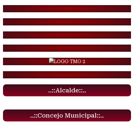
..::Alcalde::..
..::Concejo Municipal::..