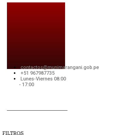
Ir
al
contenido
contactos@munimarangani.gob.pe
+51 967987735
Lunes-Viernes 08:00
- 17:00
Jki-
Youtube
Jki-
acebook-
whatsapp-
light
1-light
FILTROS