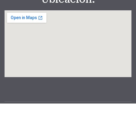
Copyright © Municipalidad Distrital de Maranganí
Gestión 2023 – 2026. Todos los Derechos Reservados
P@rquersoft.inc
.