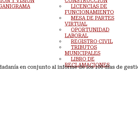
IÓN Y VISIÓN
CONSTRUCCIÓN
GANIGRAMA
LICENCIAS DE
FUNCIONAMIENTO
MESA DE PARTES
VIRTUAL
OPORTUNIDAD
LABORAL
REGISTRO CIVIL
TRIBUTOS
MUNICIPALES
LIBRO DE
RECLAMACIONES
adanía en conjunto al informe de los 100 días de gesti