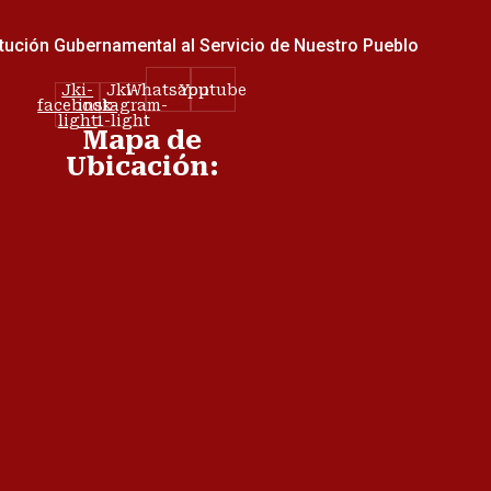
tución Gubernamental al Servicio de Nuestro Pueblo
Jki-
Jki-
Whatsapp
Youtube
facebook-
instagram-
light
1-light
Mapa de
Ubicación: