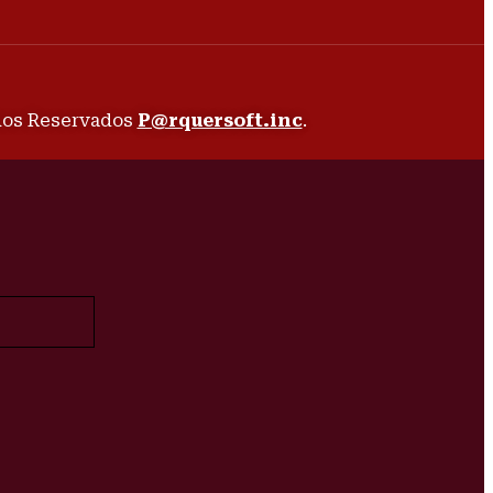
chos Reservados
P@rquersoft.inc
.