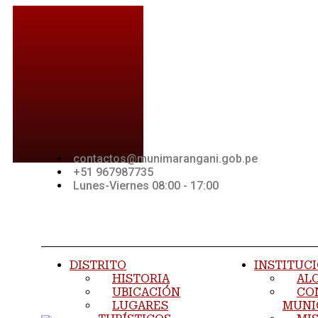
Ir
al
contenido
contactos@munimarangani.gob.pe
+51 967987735
Lunes-Viernes 08:00 - 17:00
Jki-
Youtube
Jki-
facebook-
whatsapp-
light
1-light
DISTRITO
INSTITUC
HISTORIA
AL
UBICACIÓN
CO
LUGARES
MUNI