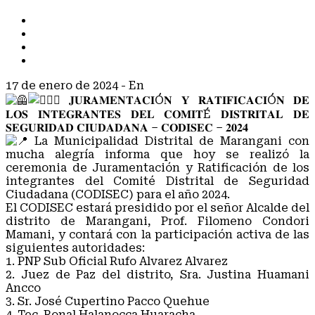
TODOS
COMUNICADOS
NOTAS DE PRENSA
NOTICIAS
17 de enero de 2024
- En
COMUNICADOS
𝐉𝐔𝐑𝐀𝐌𝐄𝐍𝐓𝐀𝐂𝐈Ó𝐍 𝐘 𝐑𝐀𝐓𝐈𝐅𝐈𝐂𝐀𝐂𝐈Ó𝐍 𝐃𝐄
𝐋𝐎𝐒 𝐈𝐍𝐓𝐄𝐆𝐑𝐀𝐍𝐓𝐄𝐒 𝐃𝐄𝐋 𝐂𝐎𝐌𝐈𝐓É 𝐃𝐈𝐒𝐓𝐑𝐈𝐓𝐀𝐋 𝐃𝐄
𝐒𝐄𝐆𝐔𝐑𝐈𝐃𝐀𝐃 𝐂𝐈𝐔𝐃𝐀𝐃𝐀𝐍𝐀 – 𝐂𝐎𝐃𝐈𝐒𝐄𝐂 – 𝟐𝟎𝟐𝟒
La Municipalidad Distrital de Marangani con
mucha alegría informa que hoy se realizó la
ceremonia de Juramentación y Ratificación de los
integrantes del Comité Distrital de Seguridad
Ciudadana (CODISEC) para el año 2024.
El CODISEC estará presidido por el señor Alcalde del
distrito de Marangani, Prof. Filomeno Condori
Mamani, y contará con la participación activa de las
siguientes autoridades:
1. PNP Sub Oficial Rufo Alvarez Alvarez
2. Juez de Paz del distrito, Sra. Justina Huamani
Ancco
3. Sr. José Cupertino Pacco Quehue
4. Tec. Ronal Halanocca Huaracha