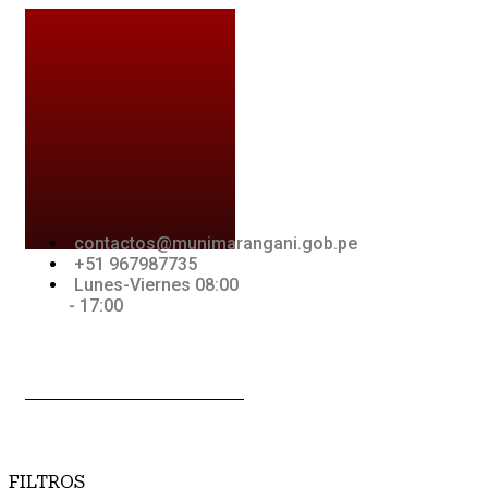
Ir
al
contenido
contactos@munimarangani.gob.pe
+51 967987735
Lunes-Viernes 08:00
- 17:00
Jki-
Youtube
Jki-
acebook-
whatsapp-
light
1-light
FILTROS