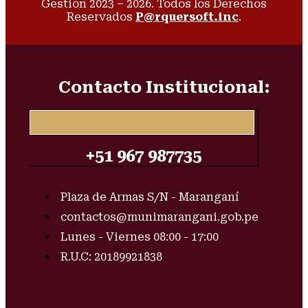
Gestión 2023 – 2026. Todos los Derechos
Reservados
P@rquersoft.inc
.
Contacto Institucional:
+51 967 987735
Plaza de Armas S/N - Maranganí
contactos@munimarangani.gob.pe
Lunes - Viernes 08:00 - 17:00
R.U.C: 20189921838