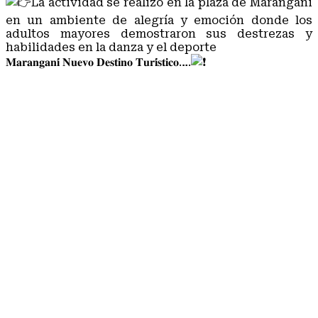
La actividad se realizó en la plaza de Marangani
en un ambiente de alegría y emoción donde los
adultos mayores demostraron sus destrezas y
habilidades en la danza y el deporte
𝐌𝐚𝐫𝐚𝐧𝐠𝐚𝐧𝐢́ 𝐍𝐮𝐞𝐯𝐨 𝐃𝐞𝐬𝐭𝐢𝐧𝐨 𝐓𝐮𝐫𝐢́𝐬𝐭𝐢𝐜𝐨….
#MaranganíNuevoDestinoTurístico
#Marangani
#RelacionesPúblicas