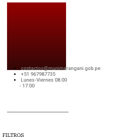
Ir
al
contenido
contactos@munimarangani.gob.pe
+51 967987735
Lunes-Viernes 08:00
- 17:00
Jki-
Youtube
Jki-
acebook-
whatsapp-
light
1-light
FILTROS