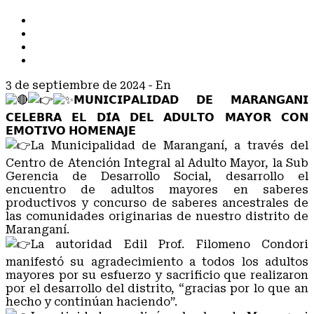
TODOS
COMUNICADOS
NOTAS DE PRENSA
NOTICIAS
3 de septiembre de 2024
- En
COMUNICADOS
𝗠𝗨𝗡𝗜𝗖𝗜𝗣𝗔𝗟𝗜𝗗𝗔𝗗 𝗗𝗘 𝗠𝗔𝗥𝗔𝗡𝗚𝗔𝗡𝗜
𝗖𝗘𝗟𝗘𝗕𝗥𝗔 𝗘𝗟 𝗗𝗜́𝗔 𝗗𝗘𝗟 𝗔𝗗𝗨𝗟𝗧𝗢 𝗠𝗔𝗬𝗢𝗥 𝗖𝗢𝗡
𝗘𝗠𝗢𝗧𝗜𝗩𝗢 𝗛𝗢𝗠𝗘𝗡𝗔𝗝𝗘
La Municipalidad de Maranganí, a través del
Centro de Atención Integral al Adulto Mayor, la Sub
Gerencia de Desarrollo Social, desarrollo el
encuentro de adultos mayores en saberes
productivos y concurso de saberes ancestrales de
las comunidades originarias de nuestro distrito de
Maranganí.
La autoridad Edil Prof. Filomeno Condori
manifestó su agradecimiento a todos los adultos
mayores por su esfuerzo y sacrificio que realizaron
por el desarrollo del distrito, “gracias por lo que an
hecho y continúan haciendo”.