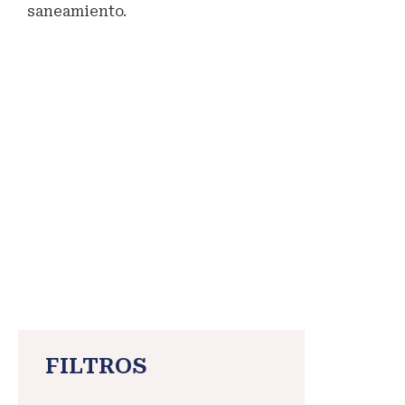
saneamiento.
#Jass
#pasantia
#maranganínuevodestinoturístico
#PUNO
#AllinKawsay
FILTROS