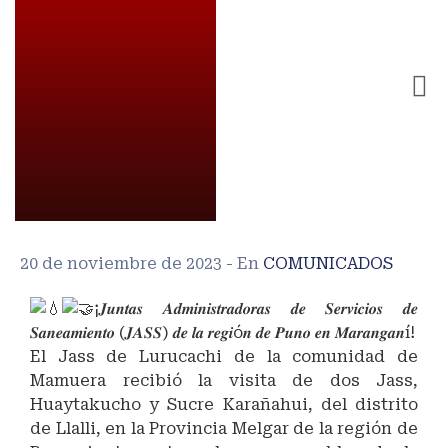
20 de noviembre de 2023
- En
COMUNICADOS
¡𝑱𝒖𝒏𝒕𝒂𝒔 𝑨𝒅𝒎𝒊𝒏𝒊𝒔𝒕𝒓𝒂𝒅𝒐𝒓𝒂𝒔 𝒅𝒆 𝑺𝒆𝒓𝒗𝒊𝒄𝒊𝒐𝒔 𝒅𝒆
𝑺𝒂𝒏𝒆𝒂𝒎𝒊𝒆𝒏𝒕𝒐 (𝑱𝑨𝑺𝑺) 𝒅𝒆 𝒍𝒂 𝒓𝒆𝒈𝒊ó𝒏 𝒅𝒆 𝑷𝒖𝒏𝒐 𝒆𝒏 𝑴𝒂𝒓𝒂𝒏𝒈𝒂𝒏í!
El Jass de Lurucachi de la comunidad de
Mamuera recibió la visita de dos Jass,
Huaytakucho y Sucre Karañahui, del distrito
de Llalli, en la Provincia Melgar de la región de