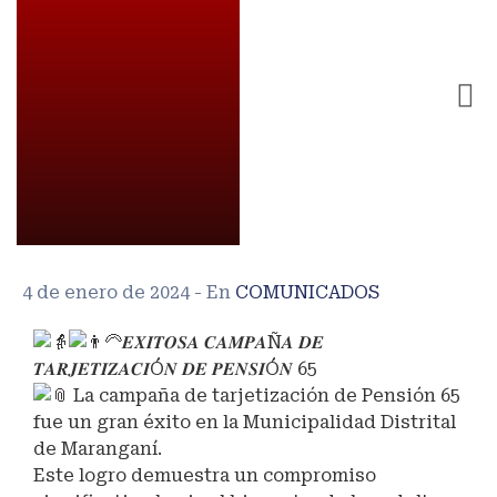
4 de enero de 2024
- En
COMUNICADOS
𝑬𝑿𝑰𝑻𝑶𝑺𝑨 𝑪𝑨𝑴𝑷𝑨Ñ𝑨 𝑫𝑬
𝑻𝑨𝑹𝑱𝑬𝑻𝑰𝒁𝑨𝑪𝑰Ó𝑵 𝑫𝑬 𝑷𝑬𝑵𝑺𝑰Ó𝑵 65
La campaña de tarjetización de Pensión 65
fue un gran éxito en la Municipalidad Distrital
de Maranganí.
Este logro demuestra un compromiso