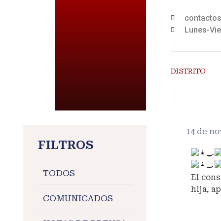
contacto
Lunes-Vie
DISTRITO
14 de n
FILTROS
TODOS
El cons
hija, apr
COMUNICADOS
#Allin
#maran