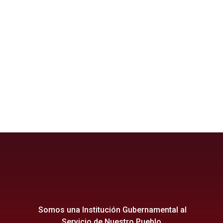
ganísaludable
ganínuevodestinoturístico
Somos una Institución Gubernamental al
Servicio de Nuestro Pueblo