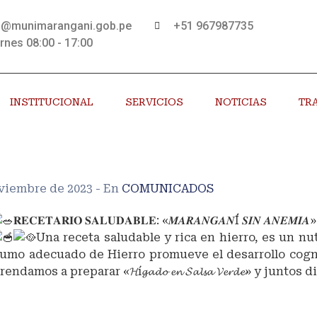
s@munimarangani.gob.pe
+51 967987735
rnes 08:00 - 17:00
INSTITUCIONAL
SERVICIOS
NOTICIAS
TR
oviembre de 2023
- En
COMUNICADOS
𝐑𝐄𝐂𝐄𝐓𝐀𝐑𝐈𝐎 𝐒𝐀𝐋𝐔𝐃𝐀𝐁𝐋𝐄: «𝑴𝑨𝑹𝑨𝑵𝑮𝑨𝑵Í 𝑺𝑰𝑵 𝑨𝑵𝑬𝑴𝑰𝑨»
Una receta saludable y rica en hierro, es un nu
umo adecuado de Hierro promueve el desarrollo cogni
endamos a preparar «𝓗í𝓰𝓪𝓭𝓸 𝓮𝓷 𝓢𝓪𝓵𝓼𝓪 𝓥𝓮𝓻𝓭𝓮» y juntos dir
Kawsay
ganísinanemia