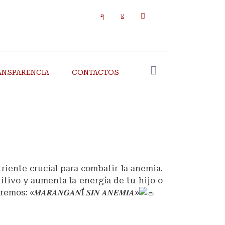
ANSPARENCIA
CONTACTOS
triente crucial para combatir la anemia.
tivo y aumenta la energía de tu hijo o
emos: «𝑴𝑨𝑹𝑨𝑵𝑮𝑨𝑵Í 𝑺𝑰𝑵 𝑨𝑵𝑬𝑴𝑰𝑨»