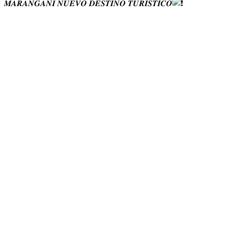
𝑴𝑨𝑹𝑨𝑵𝑮𝑨𝑵𝑰 𝑵𝑼𝑬𝑽𝑶 𝑫𝑬𝑺𝑻𝑰𝑵𝑶 𝑻𝑼𝑹𝑰𝑺𝑻𝑰𝑪𝑶
#SumaqAqlla2024
#BellezaAndina
#Marangani
#RelacionesPúblicas
#maranganínuevodestinoturístico