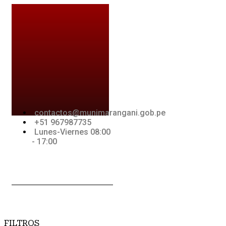
Ir
al
contenido
contactos@munimarangani.gob.pe
+51 967987735
Lunes-Viernes 08:00
- 17:00
Jki-
Youtube
Jki-
acebook-
whatsapp-
light
1-light
FILTROS