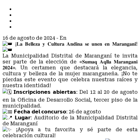
TODOS
COMUNICADOS
NOTAS DE PRENSA
NOTICIAS
16 de agosto de 2024
- En
NOTICIAS
¡𝐋𝐚 𝐁𝐞𝐥𝐥𝐞𝐳𝐚 𝐲 𝐂𝐮𝐥𝐭𝐮𝐫𝐚 𝐀𝐧𝐝𝐢𝐧𝐚 𝐬𝐞 𝐮𝐧𝐞𝐧 𝐞𝐧 𝐌𝐚𝐫𝐚𝐧𝐠𝐚𝐧𝐢́!
La Municipalidad Distrital de Maranganí te invita
ser parte de la elección de «𝐒𝐮𝐦𝐚𝐪 𝐀𝐪𝐥𝐥𝐚 𝐌𝐚𝐫𝐚𝐧𝐠𝐚𝐧𝐢
𝟐𝟎𝟐𝟒». Un certamen que destacará la elegancia,
cultura y belleza de la mujer maranganeña. ¡No te
pierdas este evento que celebra nuestras raíces y
nuestra identidad!
𝗜𝗻𝘀𝗰𝗿𝗶𝗽𝗰𝗶𝗼𝗻𝗲𝘀 𝗮𝗯𝗶𝗲𝗿𝘁𝗮𝘀: Del 12 al 20 de agosto
en la Oficina de Desarrollo Social, tercer piso de la
municipalidad.
𝗙𝗲𝗰𝗵𝗮 𝗱𝗲𝗹 𝗰𝗼𝗻𝗰𝘂𝗿𝘀𝗼: 26 de agosto
𝗟𝘂𝗴𝗮𝗿: Auditorio de la Municipalidad Distrital
de Maranganí
¡Apoya a tu favorita y sé parte de esta
celebración cultural!