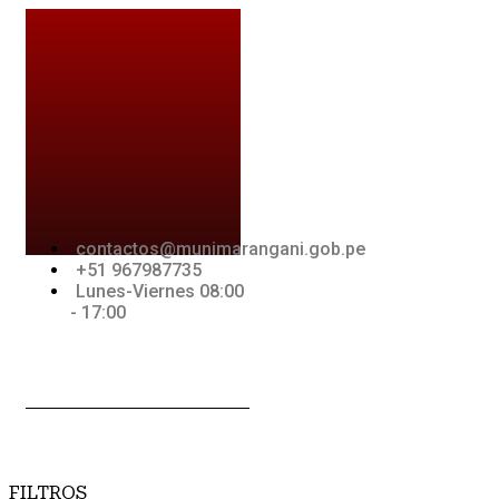
Ir
al
contenido
contactos@munimarangani.gob.pe
+51 967987735
Lunes-Viernes 08:00
- 17:00
Jki-
Youtube
Jki-
acebook-
whatsapp-
light
1-light
FILTROS