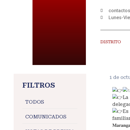
contacto
Lunes-Vie
DISTRITO
1 de oct
FILTROS
La
TODOS
delegac
Es
COMUNICADOS
familiar
𝐌𝐚𝐫𝐚𝐧𝐠𝐚