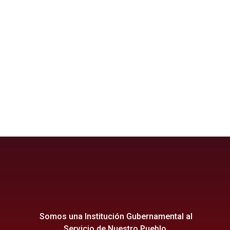
ganíNuevoDestinoTurístico
gani
acochapata
Somos una Institución Gubernamental al
Servicio de Nuestro Pueblo