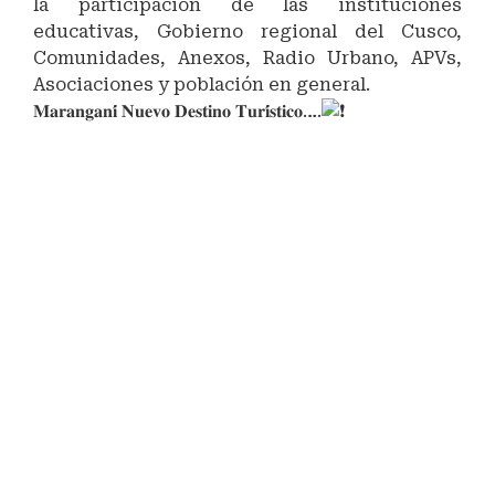
la participación de las instituciones
educativas, Gobierno regional del Cusco,
Comunidades, Anexos, Radio Urbano, APVs,
Asociaciones y población en general.
𝐌𝐚𝐫𝐚𝐧𝐠𝐚𝐧𝐢́ 𝐍𝐮𝐞𝐯𝐨 𝐃𝐞𝐬𝐭𝐢𝐧𝐨 𝐓𝐮𝐫𝐢́𝐬𝐭𝐢𝐜𝐨….
#MaranganíNuevoDestinoTurístico
#Marangani
#RelacionesPúblicas