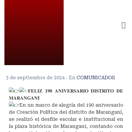
3 de septiembre de 2024
- En
COMUNICADOS
𝐅𝐄𝐋𝐈𝐙 𝟏𝟗𝟎 𝐀𝐍𝐈𝐕𝐄𝐑𝐒𝐀𝐑𝐈𝐎 𝐃𝐈𝐒𝐓𝐑𝐈𝐓𝐎 𝐃𝐄
𝐌𝐀𝐑𝐀𝐍𝐆𝐀𝐍𝐈́
En un marco de alegría del 190 aniversario
de Creación Política del distrito de Maranganí,
se realizó el desfile escolar e institucional en
la plaza histórica de Marangani, contando con