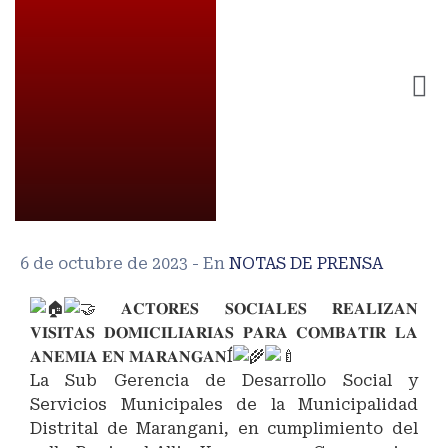
6 de octubre de 2023
- En
NOTAS DE PRENSA
𝐀𝐂𝐓𝐎𝐑𝐄𝐒 𝐒𝐎𝐂𝐈𝐀𝐋𝐄𝐒 𝐑𝐄𝐀𝐋𝐈𝐙𝐀𝐍
𝐕𝐈𝐒𝐈𝐓𝐀𝐒 𝐃𝐎𝐌𝐈𝐂𝐈𝐋𝐈𝐀𝐑𝐈𝐀𝐒 𝐏𝐀𝐑𝐀 𝐂𝐎𝐌𝐁𝐀𝐓𝐈𝐑 𝐋𝐀
𝐀𝐍𝐄𝐌𝐈𝐀 𝐄𝐍 𝐌𝐀𝐑𝐀𝐍𝐆𝐀𝐍Í
La Sub Gerencia de Desarrollo Social y
Servicios Municipales de la Municipalidad
Distrital de Marangani, en cumplimiento del