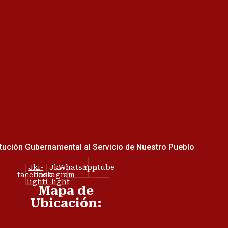
tución Gubernamental al Servicio de Nuestro Pueblo
Jki-
Jki-
Whatsapp
Youtube
facebook-
instagram-
light
1-light
Mapa de
Ubicación: