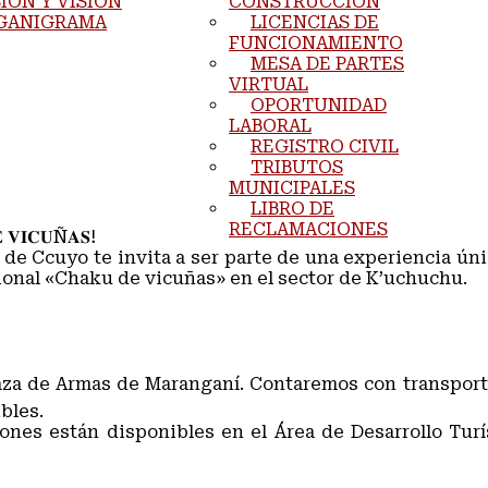
IÓN Y VISIÓN
CONSTRUCCIÓN
GANIGRAMA
LICENCIAS DE
FUNCIONAMIENTO
MESA DE PARTES
VIRTUAL
OPORTUNIDAD
LABORAL
REGISTRO CIVIL
TRIBUTOS
MUNICIPALES
LIBRO DE
RECLAMACIONES
 𝐕𝐈𝐂𝐔Ñ𝐀𝐒!
de Ccuyo te invita a ser parte de una experiencia ún
cional «Chaku de vicuñas» en el sector de K’uchuchu.
Plaza de Armas de Maranganí. Contaremos con transpo
bles.
iones están disponibles en el Área de Desarrollo Turí