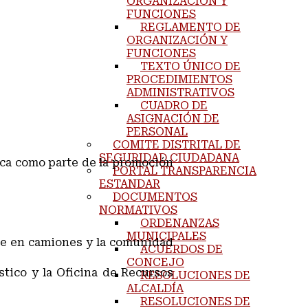
ORGANIZACIÓN Y
FUNCIONES
REGLAMENTO DE
ORGANIZACIÓN Y
FUNCIONES
TEXTO ÚNICO DE
PROCEDIMIENTOS
ADMINISTRATIVOS
CUADRO DE
ASIGNACIÓN DE
PERSONAL
COMITE DISTRITAL DE
SEGURIDAD CIUDADANA
ica como parte de la promoción
PORTAL TRANSPARENCIA
ESTANDAR
DOCUMENTOS
NORMATIVOS
ORDENANZAS
MUNICIPALES
rte en camiones y la comunidad
ACUERDOS DE
CONCEJO
stico y la Oficina de Recursos
RESOLUCIONES DE
ALCALDÍA
RESOLUCIONES DE