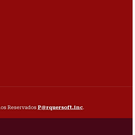
chos Reservados
P@rquersoft.inc
.