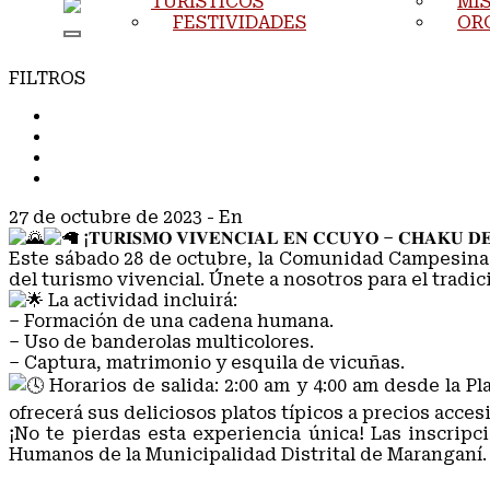
TURÍSTICOS
MIS
FESTIVIDADES
OR
FILTROS
TODOS
COMUNICADOS
NOTAS DE PRENSA
NOTICIAS
27 de octubre de 2023
- En
COMUNICADOS
¡𝐓𝐔𝐑𝐈𝐒𝐌𝐎 𝐕𝐈𝐕𝐄𝐍𝐂𝐈𝐀𝐋 𝐄𝐍 𝐂𝐂𝐔𝐘𝐎 – 𝐂𝐇𝐀𝐊𝐔 𝐃
Este sábado 28 de octubre, la Comunidad Campesina 
del turismo vivencial. Únete a nosotros para el tradi
La actividad incluirá:
– Formación de una cadena humana.
– Uso de banderolas multicolores.
– Captura, matrimonio y esquila de vicuñas.
Horarios de salida: 2:00 am y 4:00 am desde la 
ofrecerá sus deliciosos platos típicos a precios accesi
¡No te pierdas esta experiencia única! Las inscripc
Humanos de la Municipalidad Distrital de Maranganí.