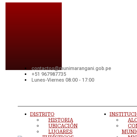
Ir
al
contenido
contactos@munimarangani.gob.pe
+51 967987735
Lunes-Viernes 08:00 - 17:00
Jki-
Youtube
Jki-
facebook-
whatsapp-
light
1-light
DISTRITO
INSTITUC
HISTORIA
AL
UBICACIÓN
CO
LUGARES
MUNI