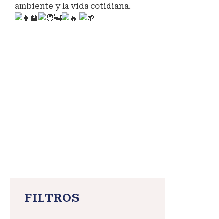
ambiente y la vida cotidiana.
#maranganínuevodestinoturístico
#sulcca
#defensacivil
#prevenciondeincediosforestales
FILTROS