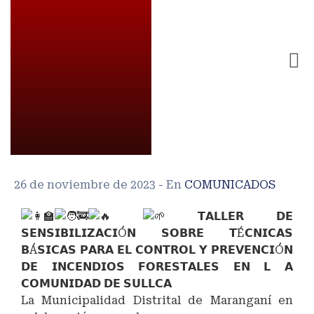
26 de noviembre de 2023
- En
COMUNICADOS
𝗧𝗔𝗟𝗟𝗘𝗥 𝗗𝗘
𝗦𝗘𝗡𝗦𝗜𝗕𝗜𝗟𝗜𝗭𝗔𝗖𝗜Ó𝗡 𝗦𝗢𝗕𝗥𝗘 𝗧É𝗖𝗡𝗜𝗖𝗔𝗦
𝗕Á𝗦𝗜𝗖𝗔𝗦 𝗣𝗔𝗥𝗔 𝗘𝗟 𝗖𝗢𝗡𝗧𝗥𝗢𝗟 𝗬 𝗣𝗥𝗘𝗩𝗘𝗡𝗖𝗜Ó𝗡
𝗗𝗘 𝗜𝗡𝗖𝗘𝗡𝗗𝗜𝗢𝗦 𝗙𝗢𝗥𝗘𝗦𝗧𝗔𝗟𝗘𝗦 𝗘𝗡 𝗟 𝗔
𝗖𝗢𝗠𝗨𝗡𝗜𝗗𝗔𝗗 𝗗𝗘 𝗦𝗨𝗟𝗟𝗖𝗔
La Municipalidad Distrital de Maranganí en