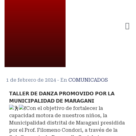
1 de febrero de 2024
- En
COMUNICADOS
𝗧𝗔𝗟𝗟𝗘𝗥 𝗗𝗘 𝗗𝗔𝗡𝗭𝗔 𝗣𝗥𝗢𝗠𝗢𝗩𝗜𝗗𝗢 𝗣𝗢𝗥 𝗟𝗔
𝗠𝗨𝗡𝗜𝗖𝗜𝗣𝗔𝗟𝗜𝗗𝗔𝗗 𝗗𝗘 𝗠𝗔𝗥𝗔𝗚𝗔𝗡𝗜
Con el objetivo de fortalecer la
capacidad motora de nuestros niños, la
Municipalidad distrital de Maragani presidida
por el Prof. Filomeno Condori, a través de la