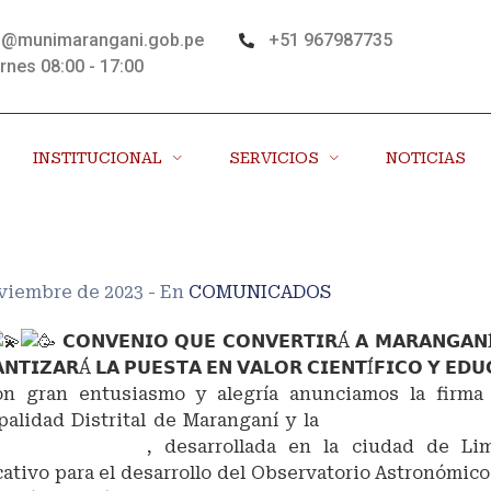
s@munimarangani.gob.pe
+51 967987735
rnes 08:00 - 17:00
INSTITUCIONAL
SERVICIOS
NOTICIAS
oviembre de 2023
- En
COMUNICADOS
𝗖𝗢𝗡𝗩𝗘𝗡𝗜𝗢 𝗤𝗨𝗘 𝗖𝗢𝗡𝗩𝗘𝗥𝗧𝗜𝗥Á 𝗔 𝗠𝗔𝗥𝗔𝗡𝗚𝗔𝗡Í
𝗡𝗧𝗜𝗭𝗔𝗥Á 𝗟𝗔 𝗣𝗨𝗘𝗦𝗧𝗔 𝗘𝗡 𝗩𝗔𝗟𝗢𝗥 𝗖𝗜𝗘𝗡𝗧Í𝗙𝗜𝗖𝗢 𝗬 𝗘𝗗𝗨
 gran entusiasmo y alegría anunciamos la firma 
palidad Distrital de Maranganí y la
Facultad de Cienc
 de San Marcos
, desarrollada en la ciudad de Li
cativo para el desarrollo del Observatorio Astronómic