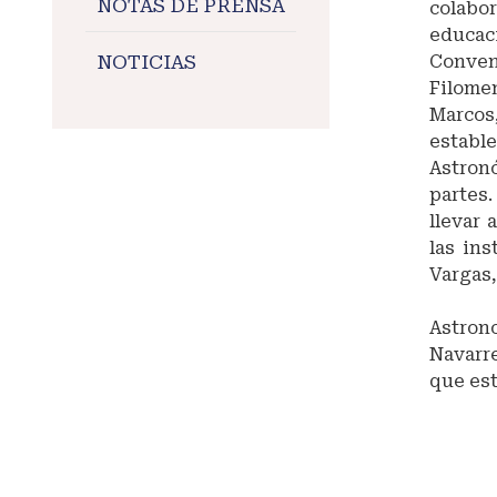
NOTAS DE PRENSA
colabo
educaci
NOTICIAS
Conveni
Filomen
Marcos
estable
Astron
partes
llevar 
las ins
Vargas
SPACE
Astrono
Navarre
que est
#maran
#conve
#UNM
#facult