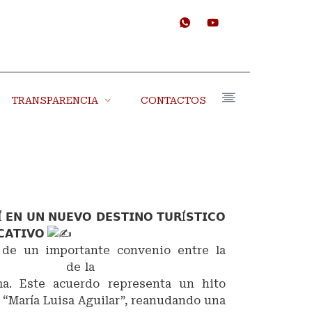
TRANSPARENCIA
CONTACTOS
 𝗘𝗡 𝗨𝗡 𝗡𝗨𝗘𝗩𝗢 𝗗𝗘𝗦𝗧𝗜𝗡𝗢 𝗧𝗨𝗥Í𝗦𝗧𝗜𝗖𝗢
𝗖𝗔𝗧𝗜𝗩𝗢
de un importante convenio entre la
ias Fisicas
de la
Universidad Nacional
ma. Este acuerdo representa un hito
o “María Luisa Aguilar”, reanudando una