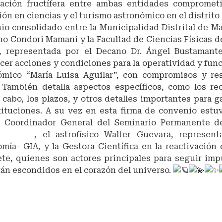
ración fructífera entre ambas entidades comprometi
ón en ciencias y el turismo astronómico en el distrito
o consolidado entre la Municipalidad Distrital de Mara
o Condori Mamani y la Facultad de Ciencias Físicas d
, representada por el Decano Dr. Ángel Bustamant
cer acciones y condiciones para la operatividad y fu
ómico “María Luisa Aguilar”, con compromisos y re
. También detalla aspectos específicos, como los rec
a cabo, los plazos, y otros detalles importantes para g
tituciones. A su vez en esta firma de convenio estu
, Coordinador General del Seminario Permanente d
 UNMSM
, el astrofísico Walter Guevara, represe
mía- GIA, y la Gestora Científica en la reactivació
te, quienes son actores principales para seguir imp
án escondidos en el corazón del universo.
ganínuevodestinoturístico
nios
SM
addecienciasfísicas