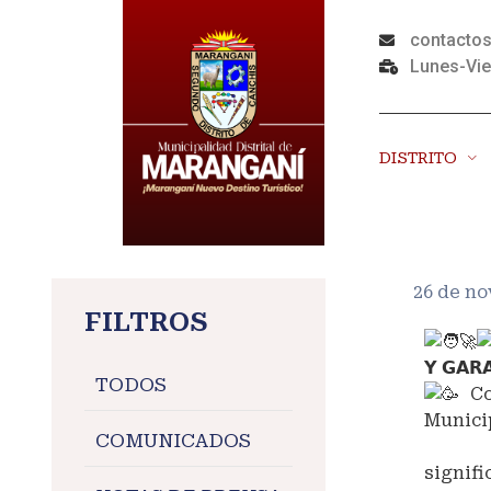
contacto
Lunes-Vie
DISTRITO
26 de n
FILTROS
𝗬 𝗚𝗔𝗥
TODOS
Con
Munici
COMUNICADOS
Mayor
signifi