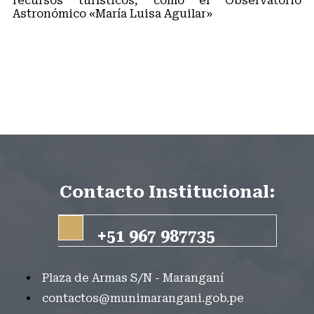
recursos turísticos, como el Observatorio
Astronómico «María Luisa Aguilar»
#MaranganíNuevoDestinoTurístico
#ObservatorioAstronomico
#RelacionesPúblicas
#Marangani
Contacto Institucional:
+51 967 987735
Plaza de Armas S/N - Maranganí
contactos@munimarangani.gob.pe