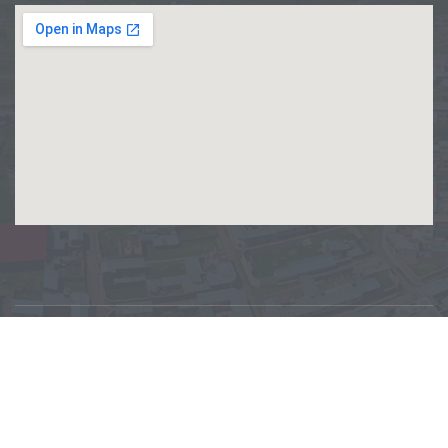
Copyright © Municipalidad Distrital de Maranganí
Gestión 2023 – 2026. Todos los Derechos Reservados
P@rquersoft.inc
.