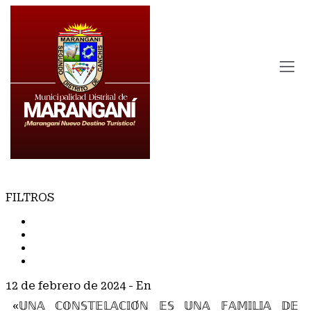
FILTROS
TODOS
COMUNICADOS
NOTAS DE PRENSA
NOTICIAS
12 de febrero de 2024
- En
COMUNICADOS
«𝕌ℕ𝔸 ℂ𝕆ℕ𝕊𝕋𝔼𝕃𝔸ℂ𝕀𝕆́ℕ 𝔼𝕊 𝕌ℕ𝔸 𝔽𝔸𝕄𝕀𝕃𝕀𝔸 𝔻𝔼