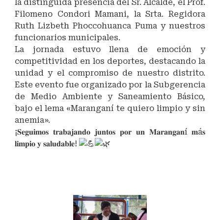
la distinguida presencia del Sr. Alcalde, el Prof.
Filomeno Condori Mamani, la Srta. Regidora
Ruth Lizbeth Phoccohuanca Puma y nuestros
funcionarios municipales.
La jornada estuvo llena de emoción y
competitividad en los deportes, destacando la
unidad y el compromiso de nuestro distrito.
Este evento fue organizado por la Subgerencia
de Medio Ambiente y Saneamiento Básico,
bajo el lema «Maranganí te quiero limpio y sin
anemia».
¡𝐒𝐞𝐠𝐮𝐢𝐦𝐨𝐬 𝐭𝐫𝐚𝐛𝐚𝐣𝐚𝐧𝐝𝐨 𝐣𝐮𝐧𝐭𝐨𝐬 𝐩𝐨𝐫 𝐮𝐧 𝐌𝐚𝐫𝐚𝐧𝐠𝐚𝐧í 𝐦á𝐬
𝐥𝐢𝐦𝐩𝐢𝐨 𝐲 𝐬𝐚𝐥𝐮𝐝𝐚𝐛𝐥𝐞!
#SubGerenciaDeMedioAmbienteYSaneamientoBás
#MaranganíNuevoDestinoTurístico
#RelacionesPúblicas