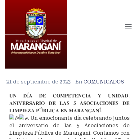
21 de septiembre de 2023
- En
COMUNICADOS
𝐔𝐍 𝐃Í𝐀 𝐃𝐄 𝐂𝐎𝐌𝐏𝐄𝐓𝐄𝐍𝐂𝐈𝐀 𝐘 𝐔𝐍𝐈𝐃𝐀𝐃:
𝐀𝐍𝐈𝐕𝐄𝐑𝐒𝐀𝐑𝐈𝐎 𝐃𝐄 𝐋𝐀𝐒 𝟓 𝐀𝐒𝐎𝐂𝐈𝐀𝐂𝐈𝐎𝐍𝐄𝐒 𝐃𝐄
𝐋𝐈𝐌𝐏𝐈𝐄𝐙𝐀 𝐏Ú𝐁𝐋𝐈𝐂𝐀 𝐄𝐍 𝐌𝐀𝐑𝐀𝐍𝐆𝐀𝐍Í.
Un emocionante día celebrando juntos
el aniversario de las 5 Asociaciones de
Limpieza Pública de Maranganí. Contamos con