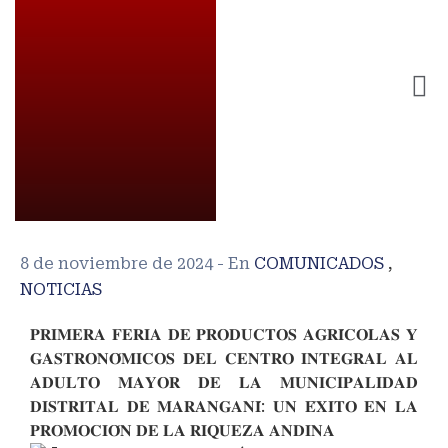
8 de noviembre de 2024
- En
COMUNICADOS
,
NOTICIAS
𝐏𝐑𝐈𝐌𝐄𝐑𝐀 𝐅𝐄𝐑𝐈𝐀 𝐃𝐄 𝐏𝐑𝐎𝐃𝐔𝐂𝐓𝐎𝐒 𝐀𝐆𝐑𝐈́𝐂𝐎𝐋𝐀𝐒 𝐘
𝐆𝐀𝐒𝐓𝐑𝐎𝐍𝐎́𝐌𝐈𝐂𝐎𝐒 𝐃𝐄𝐋 𝐂𝐄𝐍𝐓𝐑𝐎 𝐈𝐍𝐓𝐄𝐆𝐑𝐀𝐋 𝐀𝐋
𝐀𝐃𝐔𝐋𝐓𝐎 𝐌𝐀𝐘𝐎𝐑 𝐃𝐄 𝐋𝐀 𝐌𝐔𝐍𝐈𝐂𝐈𝐏𝐀𝐋𝐈𝐃𝐀𝐃
𝐃𝐈𝐒𝐓𝐑𝐈𝐓𝐀𝐋 𝐃𝐄 𝐌𝐀𝐑𝐀𝐍𝐆𝐀𝐍𝐈́: 𝐔𝐍 𝐄́𝐗𝐈𝐓𝐎 𝐄𝐍 𝐋𝐀
𝐏𝐑𝐎𝐌𝐎𝐂𝐈𝐎́𝐍 𝐃𝐄 𝐋𝐀 𝐑𝐈𝐐𝐔𝐄𝐙𝐀 𝐀𝐍𝐃𝐈𝐍𝐀