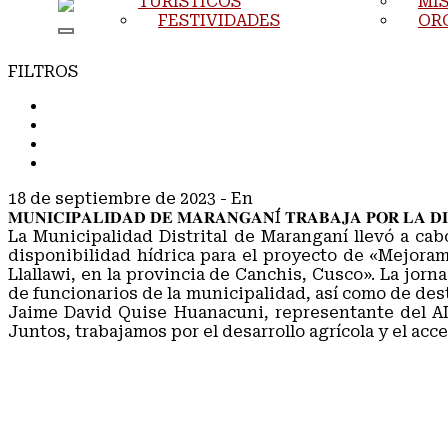
TURÍSTICOS
MIS
FESTIVIDADES
OR
FILTROS
TODOS
COMUNICADOS
NOTAS DE PRENSA
NOTICIAS
18 de septiembre de 2023
- En
COMUNICADOS
𝐌𝐔𝐍𝐈𝐂𝐈𝐏𝐀𝐋𝐈𝐃𝐀𝐃 𝐃𝐄 𝐌𝐀𝐑𝐀𝐍𝐆𝐀𝐍Í 𝐓𝐑𝐀𝐁𝐀𝐉𝐀 𝐏𝐎𝐑 𝐋𝐀 𝐃𝐈
La Municipalidad Distrital de Maranganí llevó a cab
disponibilidad hídrica para el proyecto de «Mejora
Llallawi, en la provincia de Canchis, Cusco». La jor
de funcionarios de la municipalidad, así como de dest
Jaime David Quise Huanacuni, representante del AL
Juntos, trabajamos por el desarrollo agrícola y el acc
#DesarrolloAgrícola
#ProyectoHídrico
#MaranganíNuevoDestinoTurístico
#RelacionesPúblicas