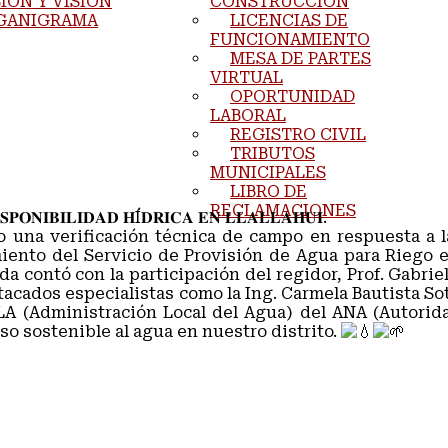
IÓN Y VISIÓN
CONSTRUCCIÓN
GANIGRAMA
LICENCIAS DE
FUNCIONAMIENTO
MESA DE PARTES
VIRTUAL
OPORTUNIDAD
LABORAL
REGISTRO CIVIL
TRIBUTOS
MUNICIPALES
LIBRO DE
RECLAMACIONES
𝐏𝐎𝐍𝐈𝐁𝐈𝐋𝐈𝐃𝐀𝐃 𝐇Í𝐃𝐑𝐈𝐂𝐀 𝐄𝐍 𝐋𝐋𝐀𝐋𝐋𝐀𝐇𝐔𝐈.
o una verificación técnica de campo en respuesta a l
miento del Servicio de Provisión de Agua para Riego
nada contó con la participación del regidor, Prof. Gab
acados especialistas como la Ing. Carmela Bautista Soto
A (Administración Local del Agua) del ANA (Autorida
eso sostenible al agua en nuestro distrito.