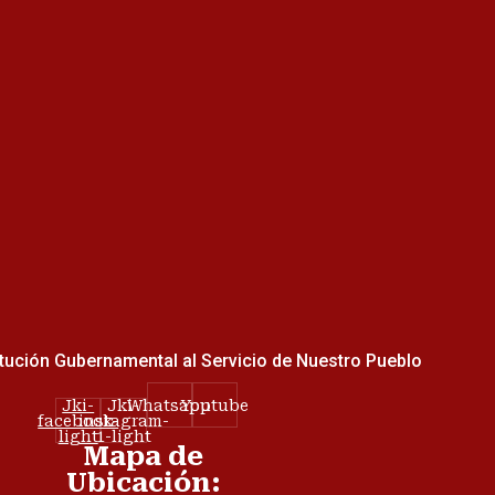
tución Gubernamental al Servicio de Nuestro Pueblo
Jki-
Jki-
Whatsapp
Youtube
facebook-
instagram-
light
1-light
Mapa de
Ubicación: