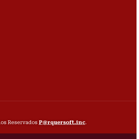
chos Reservados
P@rquersoft.inc
.