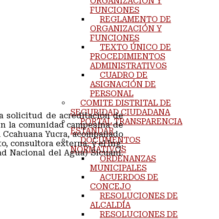
ORGANIZACIÓN Y
FUNCIONES
REGLAMENTO DE
ORGANIZACIÓN Y
FUNCIONES
TEXTO ÚNICO DE
PROCEDIMIENTOS
ADMINISTRATIVOS
CUADRO DE
ASIGNACIÓN DE
PERSONAL
COMITE DISTRITAL DE
SEGURIDAD CIUDADANA
a solicitud de acreditación de
PORTAL TRANSPARENCIA
 en la comunidad campesina de
ESTANDAR
riel Ccahuana Yucra, acompañado
DOCUMENTOS
, consultora externa, y el Ing.
NORMATIVOS
d Nacional del Agua) Sicuani.
ORDENANZAS
MUNICIPALES
ACUERDOS DE
CONCEJO
RESOLUCIONES DE
ALCALDÍA
RESOLUCIONES DE