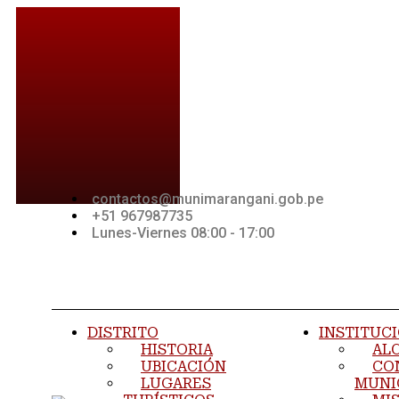
Ir
al
contenido
contactos@munimarangani.gob.pe
+51 967987735
Lunes-Viernes 08:00 - 17:00
Jki-
Youtube
Jki-
facebook-
whatsapp-
light
1-light
DISTRITO
INSTITUC
HISTORIA
AL
UBICACIÓN
CO
LUGARES
MUNI