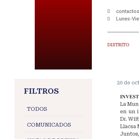
contacto
Lunes-Vie
DISTRITO
20 de oc
FILTROS
𝐈𝐍𝐕𝐄𝐒
La Muni
TODOS
en un 
Dr. Wil
COMUNICADOS
Llacsa 
Juntos,