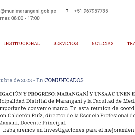
s@munimarangani.gob.pe
+51 967987735
rnes 08:00 - 17:00
INSTITUCIONAL
SERVICIOS
NOTICIAS
TR
tubre de 2023
- En
COMUNICADOS
𝐈𝐆𝐀𝐂𝐈Ó𝐍 𝐘 𝐏𝐑𝐎𝐆𝐑𝐄𝐒𝐎: 𝐌𝐀𝐑𝐀𝐍𝐆𝐀𝐍Í 𝐘 𝐔𝐍𝐒𝐀𝐀𝐂 𝐔𝐍𝐄𝐍 𝐄
cipalidad Distrital de Maranganí y la Facultad de Me
importante convenio marco. En esta reunión de coordi
ton Calderón Ruíz, director de la Escuela Profesional d
Mamani, Docente Principal.
 trabajaremos en investigaciones para el mejoramien