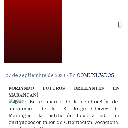
27 de septiembre de 2023
- En
COMUNICADOS
𝐅𝐎𝐑𝐉𝐀𝐍𝐃𝐎 𝐅𝐔𝐓𝐔𝐑𝐎𝐒 𝐁𝐑𝐈𝐋𝐋𝐀𝐍𝐓𝐄𝐒 𝐄𝐍
𝐌𝐀𝐑𝐀𝐍𝐆𝐀𝐍Í
En el marco de la celebración del
aniversario de la I.E. Jorge Chávez de
Maranganí, la institución llevó a cabo un
enriquecedor taller de Orientación Vocacional