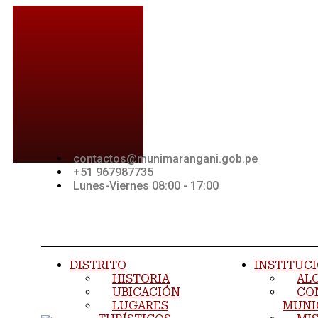
Ir
al
contenido
contactos@munimarangani.gob.pe
+51 967987735
Lunes-Viernes 08:00 - 17:00
Jki-
Youtube
Jki-
facebook-
whatsapp-
light
1-light
DISTRITO
INSTITUC
HISTORIA
AL
UBICACIÓN
CO
LUGARES
MUNI