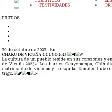
TURÍSTICOS
MIS
FESTIVIDADES
OR
FILTROS
TODOS
COMUNICADOS
NOTAS DE PRENSA
NOTICIAS
30 de octubre de 2023
- En
COMUNICADOS
𝐂𝐇𝐀𝐊𝐔 𝐃𝐄 𝐕𝐈𝐂𝐔Ñ𝐀 𝐂𝐂𝐔𝐘𝐎 𝟐𝟎𝟐𝟑
La cultura de un pueblo reside en sus corazones y en
de Vicuña 2023». Los barrios Ccuyopampa, Chihuit
matrimonio de vicuñas y la esquila. También hubo ex
trigo.
#MaranganíNuevoDestinoTurístico
#RelacionesPúblicas