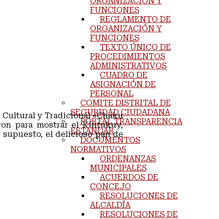
ORGANIZACIÓN Y
FUNCIONES
REGLAMENTO DE
ORGANIZACIÓN Y
FUNCIONES
TEXTO ÚNICO DE
PROCEDIMIENTOS
ADMINISTRATIVOS
CUADRO DE
ASIGNACIÓN DE
PERSONAL
COMITE DISTRITAL DE
SEGURIDAD CIUDADANA
 Cultural y Tradicional «Chaku
PORTAL TRANSPARENCIA
n para mostrar el K´intukuy,
ESTANDAR
 supuesto, el delicioso pan de
DOCUMENTOS
NORMATIVOS
ORDENANZAS
MUNICIPALES
ACUERDOS DE
CONCEJO
RESOLUCIONES DE
ALCALDÍA
RESOLUCIONES DE