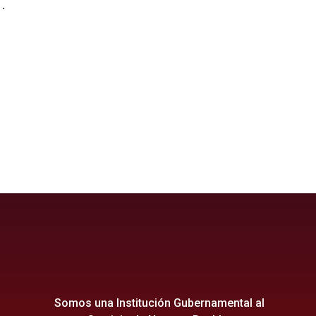
.
ganí189Años
dYCompromiso
ganíNuevoDestinoTurístico
ionespúblicas
Kawsay
Somos una Institución Gubernamental al