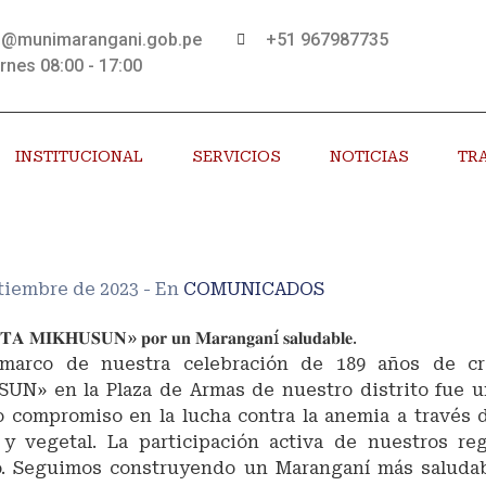
s@munimarangani.gob.pe
+51 967987735
rnes 08:00 - 17:00
INSTITUCIONAL
SERVICIOS
NOTICIAS
TR
tiembre de 2023
- En
COMUNICADOS
𝐀 𝐌𝐈𝐊𝐇𝐔𝐒𝐔𝐍» 𝐩𝐨𝐫 𝐮𝐧 𝐌𝐚𝐫𝐚𝐧𝐠𝐚𝐧í 𝐬𝐚𝐥𝐮𝐝𝐚𝐛𝐥𝐞.
marco de nuestra celebración de 189 años de crea
UN» en la Plaza de Armas de nuestro distrito fue u
o compromiso en la lucha contra la anemia a través d
 y vegetal. La participación activa de nuestros re
to. Seguimos construyendo un Maranganí más saludab