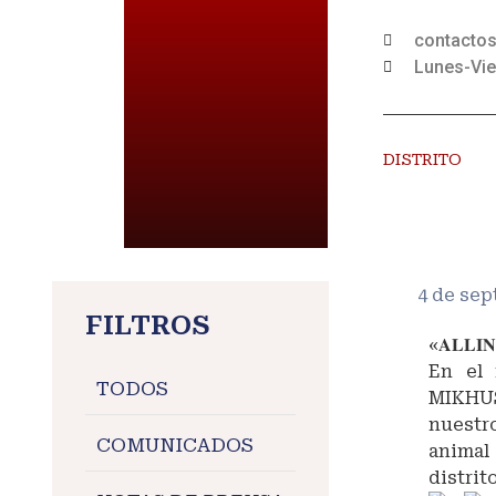
contacto
Lunes-Vie
DISTRITO
4 de sep
FILTROS
«𝐀𝐋𝐋𝐈𝐍
En el 
TODOS
MIKHUS
nuestr
COMUNICADOS
animal
distri