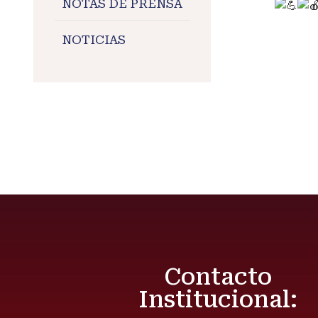
NOTAS DE PRENSA
#Maran
NOTICIAS
#Salu
#Maran
#relac
#Allin
Contacto
Institucional: