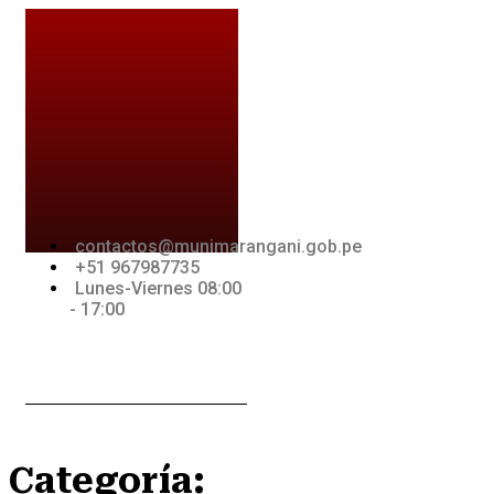
Ir
al
contenido
IAS
TRANSPARENCIA
CONTACTOS
contactos@munimarangani.gob.pe
+51 967987735
Lunes-Viernes 08:00
- 17:00
Jki-
Youtube
Jki-
acebook-
whatsapp-
light
1-light
Categoría: