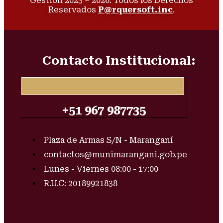
Gestión 2023 – 2026. Todos los Derechos
Reservados
P@rquersoft.inc
.
Contacto Institucional:
+51 967 987735
Plaza de Armas S/N - Maranganí
contactos@munimarangani.gob.pe
Lunes - Viernes 08:00 - 17:00
R.U.C: 20189921838